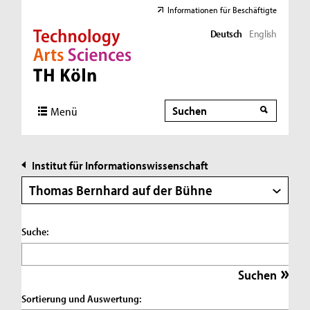
Informationen für Beschäftigte
Deutsch
English
Direkt zur Hauptnavigation
Direkt zur Subnavigation
Direkt zum Inhalt
Direkt zum Fußbereich
Suche
Suche
Menü
Institut für Informationswissenschaft
Thomas Bernhard auf der Bühne
Suche:
Sortierung und Auswertung: