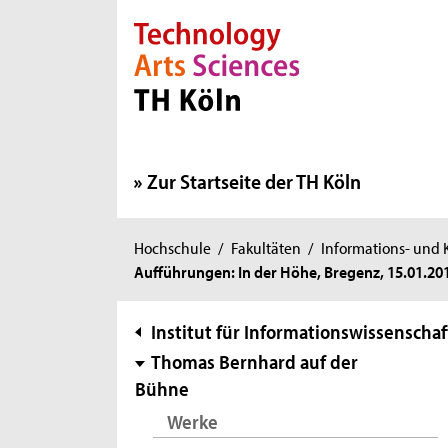
Direkt zur Hauptnavigation
Direkt zur Subnavigation
Direkt zum Inhalt
Direkt zum Fußbereich
Zur Startseite der TH Köln
Sie
Hochschule
/
Fakultäten
/
Informations- und
Aufführungen: In der Höhe, Bregenz, 15.01.20
sind
hier:
Subnavigation
Institut für Informationswissenschaf
Thomas Bernhard auf der
Bühne
Werke