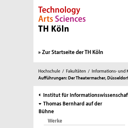
Direkt zur Hauptnavigation
Direkt zur Subnavigation
Direkt zum Inhalt
Direkt zum Fußbereich
Zur Startseite der TH Köln
Sie
Hochschule
/
Fakultäten
/
Informations- und
Aufführungen: Der Theatermacher, Düsseldorf,
sind
hier:
Subnavigation
Institut für Informationswissenschaf
Thomas Bernhard auf der
Bühne
Werke