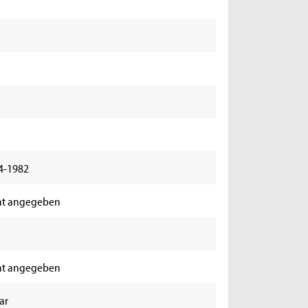
04-1982
ht angegeben
ht angegeben
ar