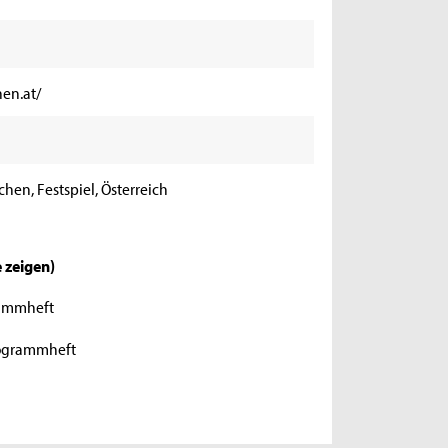
en.at/
hen, Festspiel, Österreich
e zeigen
)
grammheft
Programmheft