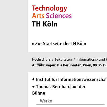
Direkt zur Hauptnavigation
Direkt zur Subnavigation
Direkt zum Inhalt
Direkt zum Fußbereich
Zur Startseite der TH Köln
Sie
Hochschule
/
Fakultäten
/
Informations- und
Aufführungen: Die Berühmten, Wien, 08.06.19
sind
hier:
Subnavigation
Institut für Informationswissenschaf
Thomas Bernhard auf der
Bühne
Werke