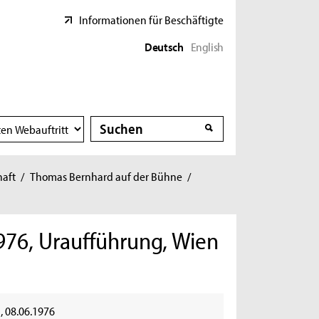
Informationen für Beschäftigte
Deutsch
English
Suche
Suche
haft
/
Thomas Bernhard auf der Bühne
/
976, Uraufführung, Wien
, 08.06.1976