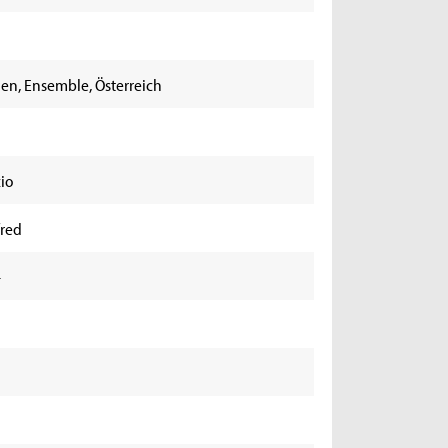
en, Ensemble, Österreich
io
red
-