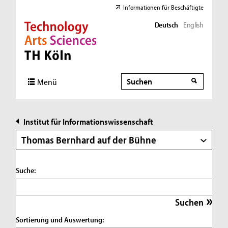
Informationen für Beschäftigte
Deutsch
English
Direkt zur Hauptnavigation
Direkt zur Subnavigation
Direkt zum Inhalt
Direkt zum Fußbereich
Suche
Suche
Menü
Institut für Informationswissenschaft
Thomas Bernhard auf der Bühne
Suche:
Sortierung und Auswertung: