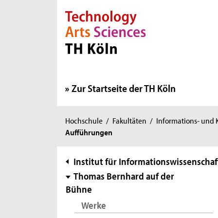
Direkt zur Hauptnavigation
Direkt zur Subnavigation
Direkt zum Inhalt
Direkt zum Fußbereich
Zur Startseite der TH Köln
Sie
Hochschule
/
Fakultäten
/
Informations- und
Aufführungen
sind
hier:
Subnavigation
Institut für Informationswissenschaf
Thomas Bernhard auf der
Bühne
Werke