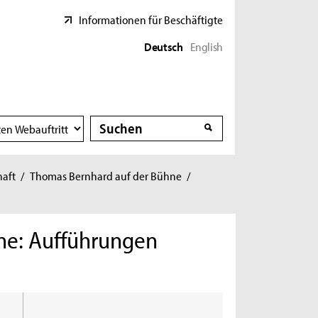
Informationen für Beschäftigte
Deutsch
English
Suche
Suche
haft
/
Thomas Bernhard auf der Bühne
/
ne: Aufführungen