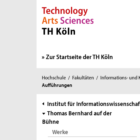
Direkt zur Hauptnavigation
Direkt zur Subnavigation
Direkt zum Inhalt
Direkt zum Fußbereich
Zur Startseite der TH Köln
Sie
Hochschule
/
Fakultäten
/
Informations- und
Aufführungen
sind
hier:
Subnavigation
Institut für Informationswissenschaf
Thomas Bernhard auf der
Bühne
Werke