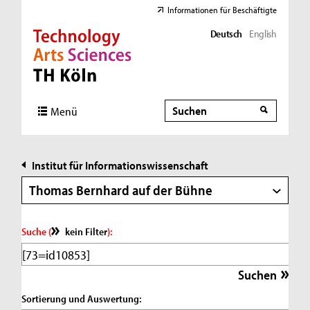
Informationen für Beschäftigte
Deutsch
English
Direkt zur Hauptnavigation
Direkt zur Subnavigation
Direkt zum Inhalt
Direkt zum Fußbereich
Suche
Suche
Menü
Institut für Informationswissenschaft
Thomas Bernhard auf der Bühne
Suche (
kein Filter
):
Sortierung und Auswertung: