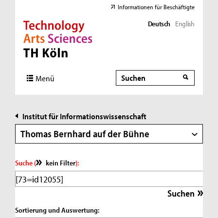
Informationen für Beschäftigte
Deutsch
English
Direkt zur Hauptnavigation
Direkt zur Subnavigation
Direkt zum Inhalt
Direkt zum Fußbereich
Suche
Suche
Menü
Institut für Informationswissenschaft
Thomas Bernhard auf der Bühne
Suche (
kein Filter
):
Sortierung und Auswertung: