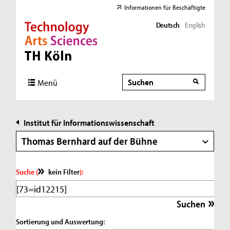
Informationen für Beschäftigte
Deutsch
English
Direkt zur Hauptnavigation
Direkt zur Subnavigation
Direkt zum Inhalt
Direkt zum Fußbereich
Suche
Suche
Menü
Institut für Informationswissenschaft
Thomas Bernhard auf der Bühne
Suche (
kein Filter
):
Sortierung und Auswertung: