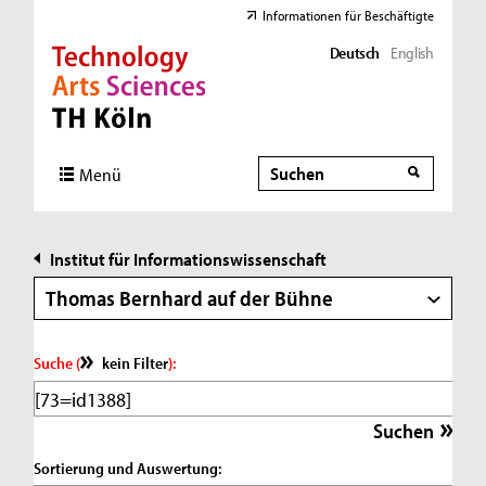
Informationen für Beschäftigte
Deutsch
English
Direkt zur Hauptnavigation
Direkt zur Subnavigation
Direkt zum Inhalt
Direkt zum Fußbereich
Suche
Suche
Menü
Institut für Informationswissenschaft
Thomas Bernhard auf der Bühne
Suche (
kein Filter
):
Sortierung und Auswertung: