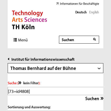
Informationen für Beschäftigte
Deutsch
English
Direkt zur Hauptnavigation
Direkt zur Subnavigation
Direkt zum Inhalt
Direkt zum Fußbereich
Suche
Suche
Menü
Institut für Informationswissenschaft
Thomas Bernhard auf der Bühne
Suche (
kein Filter
):
Sortierung und Auswertung: