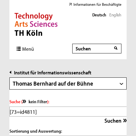
Informationen für Beschäftigte
Deutsch
English
Direkt zur Hauptnavigation
Direkt zur Subnavigation
Direkt zum Inhalt
Direkt zum Fußbereich
Suche
Suche
Menü
Institut für Informationswissenschaft
Thomas Bernhard auf der Bühne
Suche (
kein Filter
):
Sortierung und Auswertung: