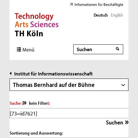
Informationen für Beschäftigte
Deutsch
English
Direkt zur Hauptnavigation
Direkt zur Subnavigation
Direkt zum Inhalt
Direkt zum Fußbereich
Suche
Suche
Menü
Institut für Informationswissenschaft
Thomas Bernhard auf der Bühne
Suche (
kein Filter
):
Sortierung und Auswertung: