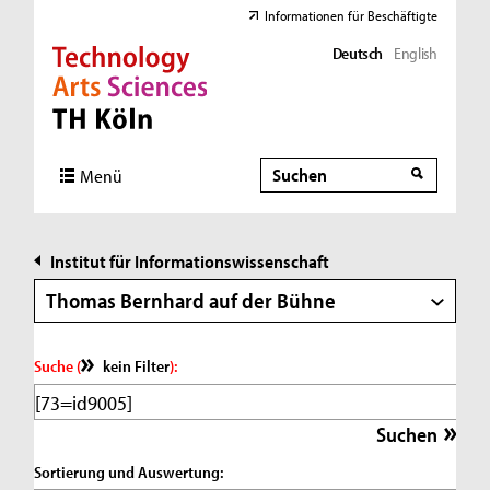
Informationen für Beschäftigte
Deutsch
English
Direkt zur Hauptnavigation
Direkt zur Subnavigation
Direkt zum Inhalt
Direkt zum Fußbereich
Suche
Suche
Menü
Institut für Informationswissenschaft
Thomas Bernhard auf der Bühne
Suche (
kein Filter
):
Sortierung und Auswertung: