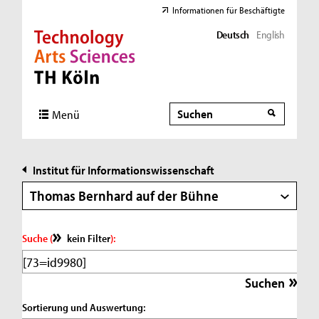
Informationen für Beschäftigte
Deutsch
English
Direkt zur Hauptnavigation
Direkt zur Subnavigation
Direkt zum Inhalt
Direkt zum Fußbereich
Suche
Suche
Menü
Institut für Informationswissenschaft
Thomas Bernhard auf der Bühne
Suche (
kein Filter
):
Sortierung und Auswertung: