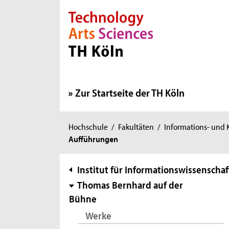
Direkt zur Hauptnavigation
Direkt zur Subnavigation
Direkt zum Inhalt
Direkt zum Fußbereich
Zur Startseite der TH Köln
Sie
Hochschule
/
Fakultäten
/
Informations- und
Aufführungen
sind
hier:
Subnavigation
Institut für Informationswissenschaf
Thomas Bernhard auf der
Bühne
Werke