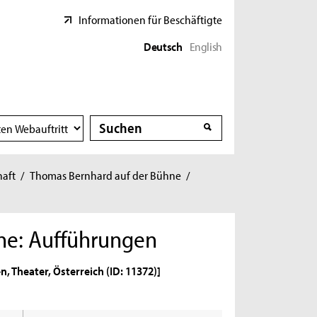
Informationen für Beschäftigte
Deutsch
English
Suche
Suche
haft
/
Thomas Bernhard auf der Bühne
/
ne: Aufführungen
, Theater, Österreich (ID: 11372)]