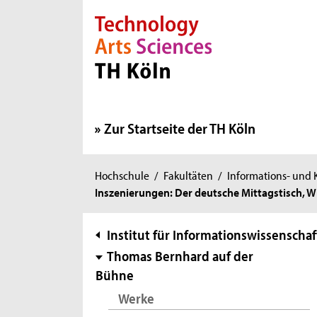
Direkt zur Hauptnavigation
Direkt zur Subnavigation
Direkt zum Inhalt
Direkt zum Fußbereich
Zur Startseite der TH Köln
Sie
Hochschule
/
Fakultäten
/
Informations- und
Inszenierungen: Der deutsche Mittagstisch, W
sind
hier:
Subnavigation
Institut für Informationswissenschaf
Thomas Bernhard auf der
Bühne
Werke