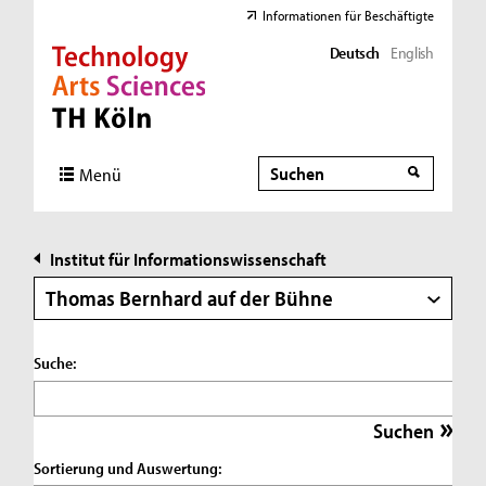
Informationen für Beschäftigte
Deutsch
English
Direkt zur Hauptnavigation
Direkt zur Subnavigation
Direkt zum Inhalt
Direkt zum Fußbereich
Suche
Suche
Menü
Institut für Informationswissenschaft
Thomas Bernhard auf der Bühne
Suche:
Sortierung und Auswertung: