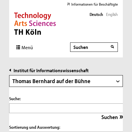
Informationen für Beschäftigte
Deutsch
English
Direkt zur Hauptnavigation
Direkt zur Subnavigation
Direkt zum Inhalt
Direkt zum Fußbereich
Suche
Suche
Menü
Institut für Informationswissenschaft
Thomas Bernhard auf der Bühne
Suche:
Sortierung und Auswertung: