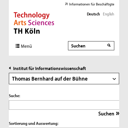
Informationen für Beschäftigte
Deutsch
English
Direkt zur Hauptnavigation
Direkt zur Subnavigation
Direkt zum Inhalt
Direkt zum Fußbereich
Suche
Suche
Menü
Institut für Informationswissenschaft
Thomas Bernhard auf der Bühne
Suche:
Sortierung und Auswertung: