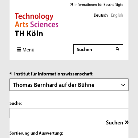
Informationen für Beschäftigte
Deutsch
English
Direkt zur Hauptnavigation
Direkt zur Subnavigation
Direkt zum Inhalt
Direkt zum Fußbereich
Suche
Suche
Menü
Institut für Informationswissenschaft
Thomas Bernhard auf der Bühne
Suche:
Sortierung und Auswertung: