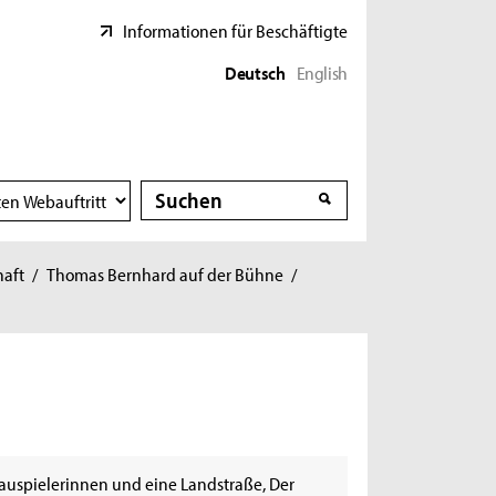
Informationen für Beschäftigte
Deutsch
English
Suche
Suche
haft
/
Thomas Bernhard auf der Bühne
/
auspielerinnen und eine Landstraße, Der