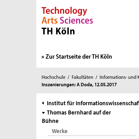
Direkt zur Hauptnavigation
Direkt zur Subnavigation
Direkt zum Inhalt
Direkt zum Fußbereich
Zur Startseite der TH Köln
Sie
Hochschule
/
Fakultäten
/
Informations- und
Inszenierungen: A Doda, 12.05.2017
sind
hier:
Subnavigation
Institut für Informationswissenschaf
Thomas Bernhard auf der
Bühne
Werke