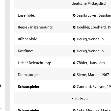
deutsche Mittagstisch
Ensemble:
Saarbrücken, Saarlän
Regie / Inszenierung:
Koehler, Eberhard, 1
Bühnenbild:
Heisig, Wendelin
Kostüme:
Heisig, Wendelin
Licht / Beleuchtung:
Zöhler, Hans-Jörg
Dramaturgie:
Siems, Marion, 1967-
Schauspieler:
Cannard, Evelyne, 19
Erste Frau
Schauspieler:
Cobo Méndez, Maria I