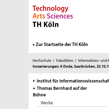
Direkt zur Hauptnavigation
Direkt zur Subnavigation
Direkt zum Inhalt
Direkt zum Fußbereich
Zur Startseite der TH Köln
Sie
Hochschule
/
Fakultäten
/
Informations- und
Inszenierungen: A Doda, Saarbrücken, 23.10.1
sind
hier:
Subnavigation
Institut für Informationswissenschaf
Thomas Bernhard auf der
Bühne
Werke