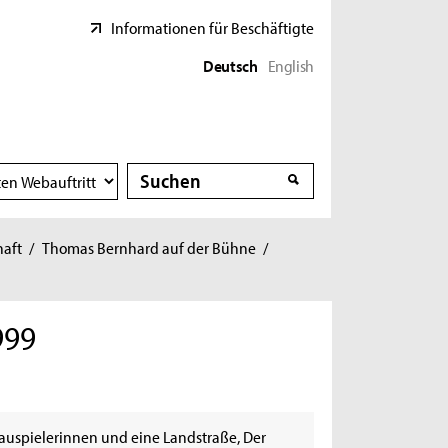
Informationen für Beschäftigte
Deutsch
English
Suche
Suche
haft
/
Thomas Bernhard auf der Bühne
/
999
auspielerinnen und eine Landstraße, Der