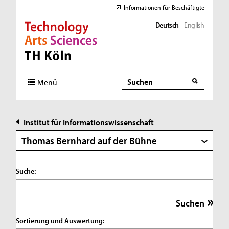
Informationen für Beschäftigte
Deutsch
English
Direkt zur Hauptnavigation
Direkt zur Subnavigation
Direkt zum Inhalt
Direkt zum Fußbereich
Suche
Suche
Menü
Institut für Informationswissenschaft
Thomas Bernhard auf der Bühne
Suche:
Sortierung und Auswertung: