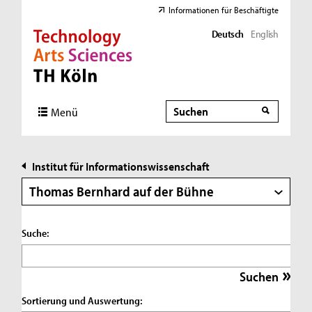
Informationen für Beschäftigte
Deutsch
English
Direkt zur Hauptnavigation
Direkt zur Subnavigation
Direkt zum Inhalt
Direkt zum Fußbereich
Suche
Suche
Menü
Institut für Informationswissenschaft
Thomas Bernhard auf der Bühne
Suche:
Sortierung und Auswertung: