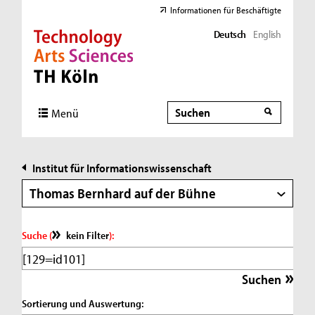
Informationen für Beschäftigte
Deutsch
English
Direkt zur Hauptnavigation
Direkt zur Subnavigation
Direkt zum Inhalt
Direkt zum Fußbereich
Suche
Suche
Menü
Institut für Informationswissenschaft
Thomas Bernhard auf der Bühne
Suche (
kein Filter
):
Sortierung und Auswertung: