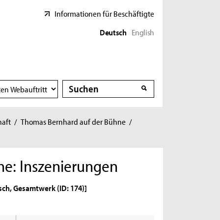
Informationen für Beschäftigte
Deutsch
English
Suche
Suche
haft
/
Thomas Bernhard auf der Bühne
/
ne: Inszenierungen
isch, Gesamtwerk (ID: 174)]