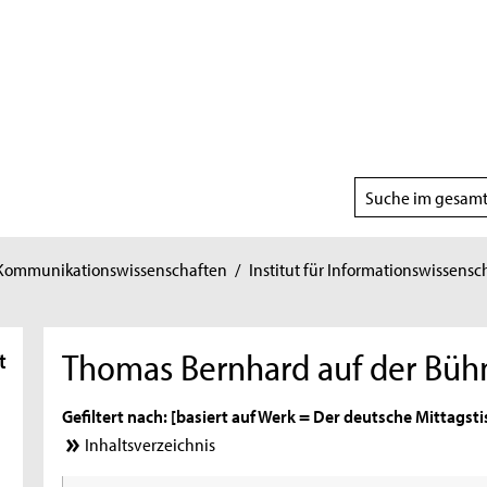
Suchbereich
wählen
 Kommunikationswissenschaften
/
Institut für Informationswissensc
Thomas Bernhard auf der Büh
t
Gefiltert nach: [basiert auf Werk = Der deutsche Mittagst
Inhaltsverzeichnis