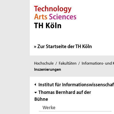
Direkt zur Hauptnavigation
Direkt zur Subnavigation
Direkt zum Inhalt
Direkt zum Fußbereich
Zur Startseite der TH Köln
Sie
Hochschule
/
Fakultäten
/
Informations- und
Inszenierungen
sind
hier:
Subnavigation
Institut für Informationswissenschaf
Thomas Bernhard auf der
Bühne
Werke