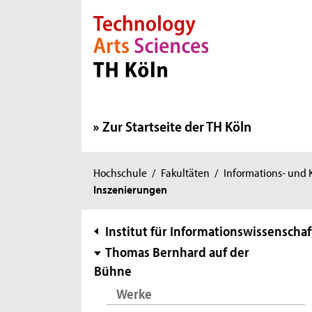
Direkt zur Hauptnavigation
Direkt zur Subnavigation
Direkt zum Inhalt
Direkt zum Fußbereich
Zur Startseite der TH Köln
Sie
Hochschule
/
Fakultäten
/
Informations- und
Inszenierungen
sind
hier:
Subnavigation
Institut für Informationswissenschaf
Thomas Bernhard auf der
Bühne
Werke