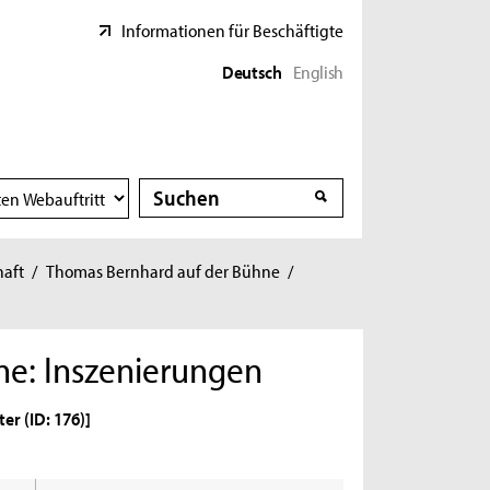
Informationen für Beschäftigte
Deutsch
English
Suche
Suche
haft
/
Thomas Bernhard auf der Bühne
/
ne: Inszenierungen
er (ID: 176)]