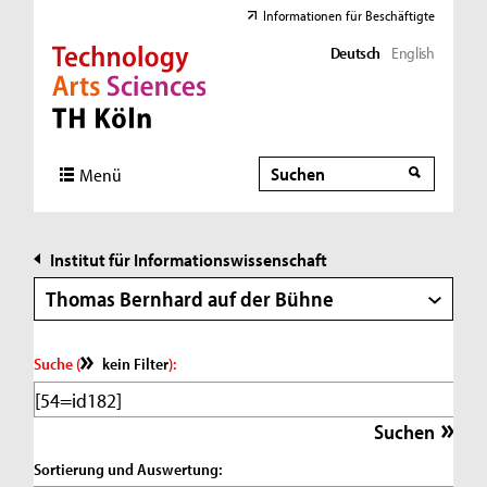
Informationen für Beschäftigte
Deutsch
English
Direkt zur Hauptnavigation
Direkt zur Subnavigation
Direkt zum Inhalt
Direkt zum Fußbereich
Suche
Suche
Menü
Institut für Informationswissenschaft
Thomas Bernhard auf der Bühne
Suche (
kein Filter
):
Sortierung und Auswertung: