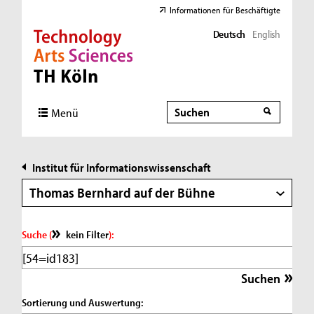
Informationen für Beschäftigte
Deutsch
English
Direkt zur Hauptnavigation
Direkt zur Subnavigation
Direkt zum Inhalt
Direkt zum Fußbereich
Suche
Suche
Menü
Institut für Informationswissenschaft
Thomas Bernhard auf der Bühne
Suche (
kein Filter
):
Sortierung und Auswertung: