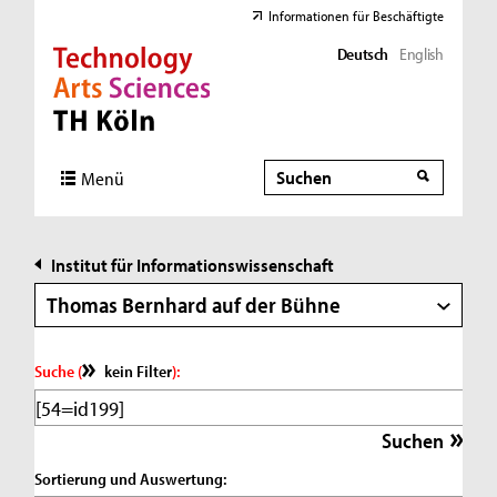
Informationen für Beschäftigte
Deutsch
English
Direkt zur Hauptnavigation
Direkt zur Subnavigation
Direkt zum Inhalt
Direkt zum Fußbereich
Suche
Suche
Menü
Institut für Informationswissenschaft
Thomas Bernhard auf der Bühne
Suche (
kein Filter
):
Sortierung und Auswertung: