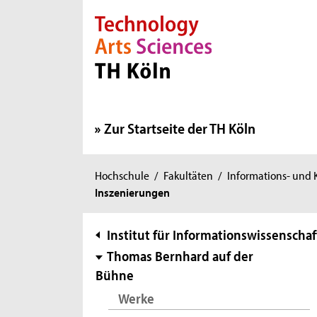
Direkt zur Hauptnavigation
Direkt zur Subnavigation
Direkt zum Inhalt
Direkt zum Fußbereich
Zur Startseite der TH Köln
Sie
Hochschule
/
Fakultäten
/
Informations- und
Inszenierungen
sind
hier:
Subnavigation
Institut für Informationswissenschaf
Thomas Bernhard auf der
Bühne
Werke