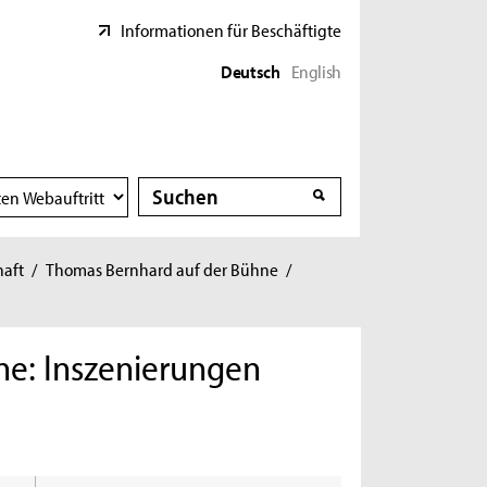
Informationen für Beschäftigte
Deutsch
English
Suche
Suche
haft
/
Thomas Bernhard auf der Bühne
/
ne: Inszenierungen