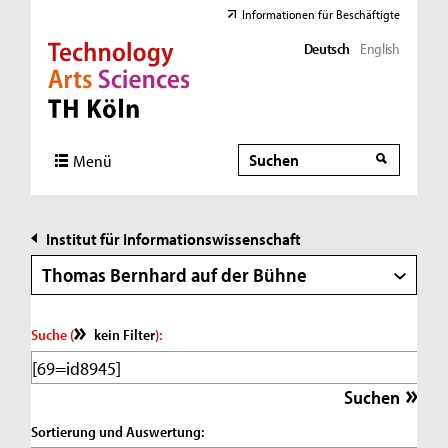
Informationen für Beschäftigte
Deutsch
English
Direkt zur Hauptnavigation
Direkt zur Subnavigation
Direkt zum Inhalt
Direkt zum Fußbereich
Suche
Suche
Menü
Institut für Informationswissenschaft
Thomas Bernhard auf der Bühne
Suche (
kein Filter
):
Sortierung und Auswertung: