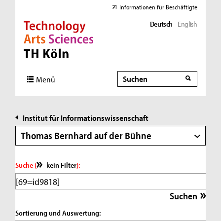
Informationen für Beschäftigte
Deutsch
English
Direkt zur Hauptnavigation
Direkt zur Subnavigation
Direkt zum Inhalt
Direkt zum Fußbereich
Suche
Suche
Menü
Institut für Informationswissenschaft
Thomas Bernhard auf der Bühne
Suche (
kein Filter
):
Sortierung und Auswertung: