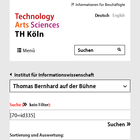
Informationen für Beschäftigte
Deutsch
English
Direkt zur Hauptnavigation
Direkt zur Subnavigation
Direkt zum Inhalt
Direkt zum Fußbereich
Suche
Suche
Menü
Institut für Informationswissenschaft
Thomas Bernhard auf der Bühne
Suche (
kein Filter
):
Sortierung und Auswertung: