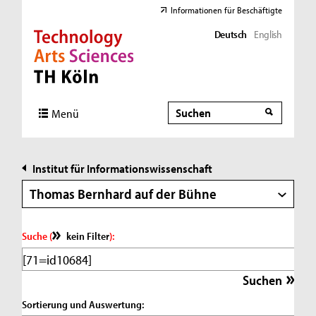
Informationen für Beschäftigte
Deutsch
English
Direkt zur Hauptnavigation
Direkt zur Subnavigation
Direkt zum Inhalt
Direkt zum Fußbereich
Suche
Suche
Menü
Institut für Informationswissenschaft
Thomas Bernhard auf der Bühne
Suche (
kein Filter
):
Sortierung und Auswertung: