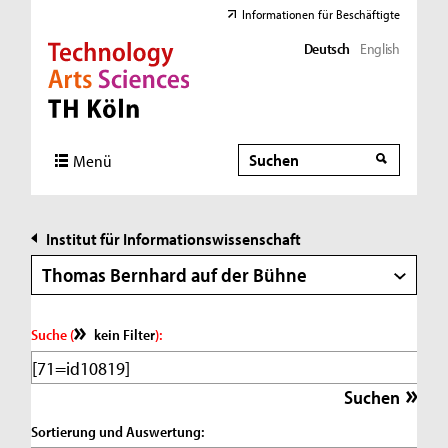
Informationen für Beschäftigte
Deutsch
English
Direkt zur Hauptnavigation
Direkt zur Subnavigation
Direkt zum Inhalt
Direkt zum Fußbereich
Suche
Suche
Menü
Institut für Informationswissenschaft
Thomas Bernhard auf der Bühne
Suche (
kein Filter
):
Sortierung und Auswertung: