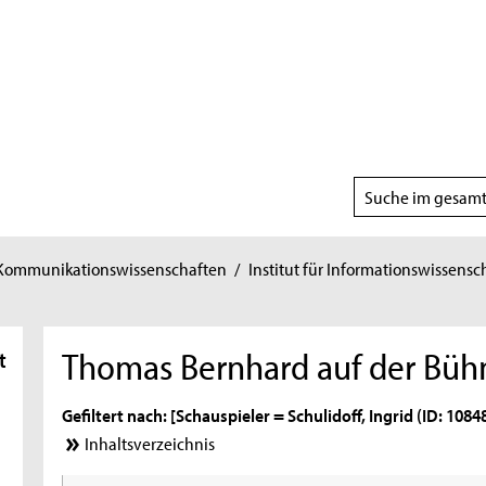
Suchbereich
wählen
 Kommunikationswissenschaften
/
Institut für Informationswissensc
Thomas Bernhard auf der Büh
t
Gefiltert nach: [Schauspieler = Schulidoff, Ingrid (ID: 1084
Inhaltsverzeichnis