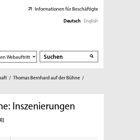
Informationen für Beschäftigte
Deutsch
English
Suche
Suche
haft
/
Thomas Bernhard auf der Bühne
/
ne: Inszenierungen
8)]