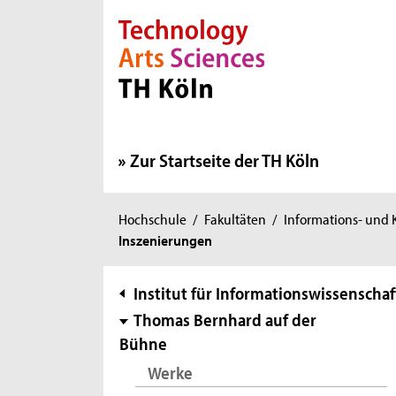
Direkt zur Hauptnavigation
Direkt zur Subnavigation
Direkt zum Inhalt
Direkt zum Fußbereich
Zur Startseite der TH Köln
Sie
Hochschule
/
Fakultäten
/
Informations- und
Inszenierungen
sind
hier:
Subnavigation
Institut für Informationswissenschaf
Thomas Bernhard auf der
Bühne
Werke