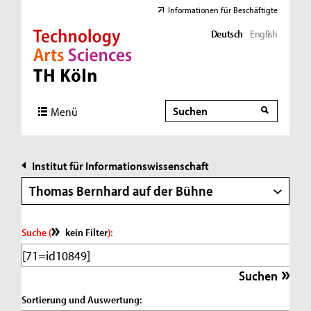
Informationen für Beschäftigte
Deutsch
English
Direkt zur Hauptnavigation
Direkt zur Subnavigation
Direkt zum Inhalt
Direkt zum Fußbereich
Suche
Suche
Menü
Institut für Informationswissenschaft
Thomas Bernhard auf der Bühne
Suche (
kein Filter
):
Sortierung und Auswertung: