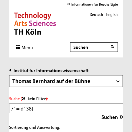
Informationen für Beschäftigte
Deutsch
English
Direkt zur Hauptnavigation
Direkt zur Subnavigation
Direkt zum Inhalt
Direkt zum Fußbereich
Suche
Suche
Menü
Institut für Informationswissenschaft
Thomas Bernhard auf der Bühne
Suche (
kein Filter
):
Sortierung und Auswertung: