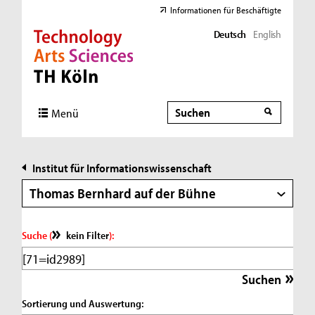
Informationen für Beschäftigte
Deutsch
English
Direkt zur Hauptnavigation
Direkt zur Subnavigation
Direkt zum Inhalt
Direkt zum Fußbereich
Suche
Suche
Menü
Institut für Informationswissenschaft
Thomas Bernhard auf der Bühne
Suche (
kein Filter
):
Sortierung und Auswertung: