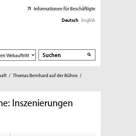
Informationen für Beschäftigte
Deutsch
English
Suche
Suche
haft
/
Thomas Bernhard auf der Bühne
/
ne: Inszenierungen