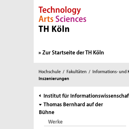
Direkt zur Hauptnavigation
Direkt zur Subnavigation
Direkt zum Inhalt
Direkt zum Fußbereich
Zur Startseite der TH Köln
Sie
Hochschule
/
Fakultäten
/
Informations- und
Inszenierungen
sind
hier:
Subnavigation
Institut für Informationswissenschaf
Thomas Bernhard auf der
Bühne
Werke