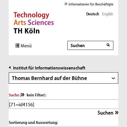
Informationen für Beschäftigte
Deutsch
English
Direkt zur Hauptnavigation
Direkt zur Subnavigation
Direkt zum Inhalt
Direkt zum Fußbereich
Suche
Suche
Menü
Institut für Informationswissenschaft
Thomas Bernhard auf der Bühne
Suche (
kein Filter
):
Sortierung und Auswertung: