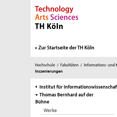
Direkt zur Hauptnavigation
Direkt zur Subnavigation
Direkt zum Inhalt
Direkt zum Fußbereich
Zur Startseite der TH Köln
Sie
Hochschule
/
Fakultäten
/
Informations- und
Inszenierungen
sind
hier:
Subnavigation
Institut für Informationswissenschaf
Thomas Bernhard auf der
Bühne
Werke