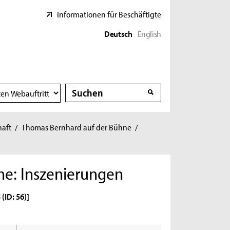
Informationen für Beschäftigte
Deutsch
English
Suche
Suche
haft
/
Thomas Bernhard auf der Bühne
/
ne: Inszenierungen
(ID: 56)]