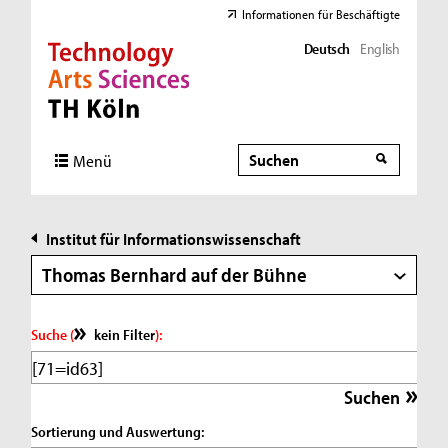
Informationen für Beschäftigte
Deutsch
English
Direkt zur Hauptnavigation
Direkt zur Subnavigation
Direkt zum Inhalt
Direkt zum Fußbereich
Suche
Suche
Menü
Institut für Informationswissenschaft
Thomas Bernhard auf der Bühne
Suche (
kein Filter
):
Sortierung und Auswertung: