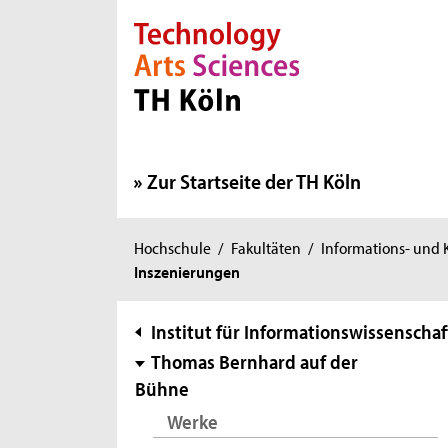
Direkt zur Hauptnavigation
Direkt zur Subnavigation
Direkt zum Inhalt
Direkt zum Fußbereich
Zur Startseite der TH Köln
Sie
Hochschule
/
Fakultäten
/
Informations- und
Inszenierungen
sind
hier:
Subnavigation
Institut für Informationswissenschaf
Thomas Bernhard auf der
Bühne
Werke