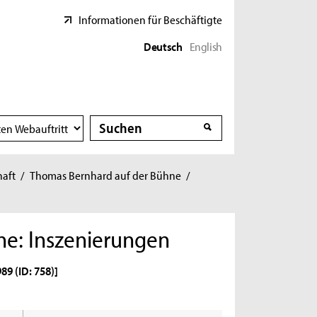
Informationen für Beschäftigte
Deutsch
English
Suche
Suche
haft
/
Thomas Bernhard auf der Bühne
/
ne: Inszenierungen
89 (ID: 758)]