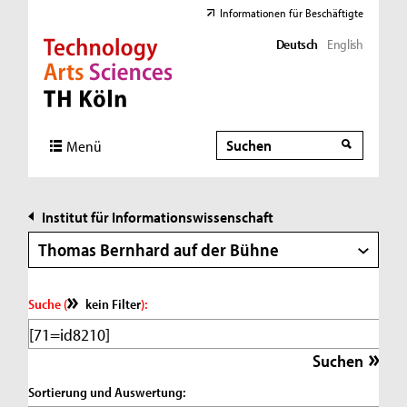
Informationen für Beschäftigte
Deutsch
English
Direkt zur Hauptnavigation
Direkt zur Subnavigation
Direkt zum Inhalt
Direkt zum Fußbereich
Suche
Suche
Menü
Institut für Informationswissenschaft
Thomas Bernhard auf der Bühne
Suche (
kein Filter
):
Sortierung und Auswertung: