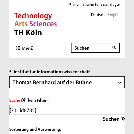
Informationen für Beschäftigte
Deutsch
English
Direkt zur Hauptnavigation
Direkt zur Subnavigation
Direkt zum Inhalt
Direkt zum Fußbereich
Suche
Suche
Menü
Institut für Informationswissenschaft
Thomas Bernhard auf der Bühne
Suche (
kein Filter
):
Sortierung und Auswertung: