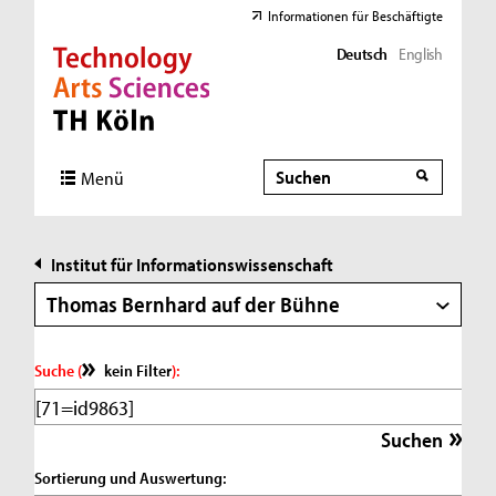
Informationen für Beschäftigte
Deutsch
English
Direkt zur Hauptnavigation
Direkt zur Subnavigation
Direkt zum Inhalt
Direkt zum Fußbereich
Suche
Suche
Menü
Institut für Informationswissenschaft
Thomas Bernhard auf der Bühne
Suche (
kein Filter
):
Sortierung und Auswertung: